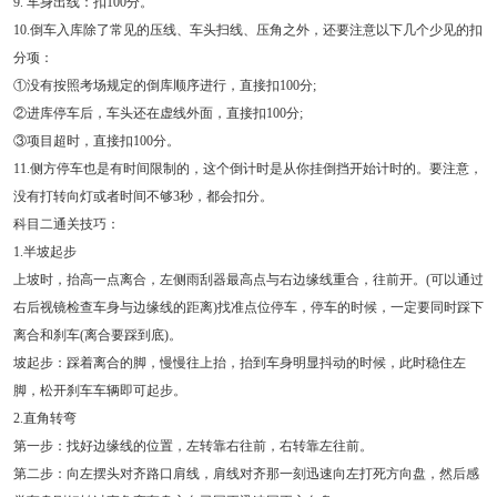
9. 车身出线：扣100分。
10.倒车入库除了常见的压线、车头扫线、压角之外，还要注意以下几个少见的扣
分项：
①没有按照考场规定的倒库顺序进行，直接扣100分;
②进库停车后，车头还在虚线外面，直接扣100分;
③项目超时，直接扣100分。
11.侧方停车也是有时间限制的，这个倒计时是从你挂倒挡开始计时的。要注意，
没有打转向灯或者时间不够3秒，都会扣分。
科目二通关技巧：
1.半坡起步
上坡时，抬高一点离合，左侧雨刮器最高点与右边缘线重合，往前开。(可以通过
右后视镜检查车身与边缘线的距离)找准点位停车，停车的时候，一定要同时踩下
离合和刹车(离合要踩到底)。
坡起步：踩着离合的脚，慢慢往上抬，抬到车身明显抖动的时候，此时稳住左
脚，松开刹车车辆即可起步。
2.直角转弯
第一步：找好边缘线的位置，左转靠右往前，右转靠左往前。
第二步：向左摆头对齐路口肩线，肩线对齐那一刻迅速向左打死方向盘，然后感