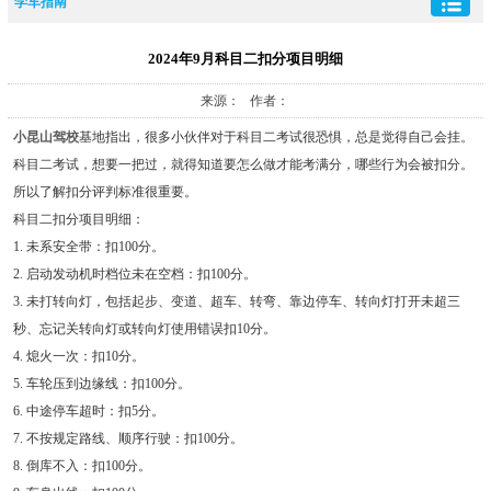
学车指南
2024年9月科目二扣分项目明细
来源： 作者：
小昆山驾校
基地指出，很多小伙伴对于科目二考试很恐惧，总是觉得自己会挂。
科目二考试，想要一把过，就得知道要怎么做才能考满分，哪些行为会被扣分。
所以了解扣分评判标准很重要。
科目二扣分项目明细：
1. 未系安全带：扣100分。
2. 启动发动机时档位未在空档：扣100分。
3. 未打转向灯，包括起步、变道、超车、转弯、靠边停车、转向灯打开未超三
秒、忘记关转向灯或转向灯使用错误扣10分。
4. 熄火一次：扣10分。
5. 车轮压到边缘线：扣100分。
6. 中途停车超时：扣5分。
7. 不按规定路线、顺序行驶：扣100分。
8. 倒库不入：扣100分。