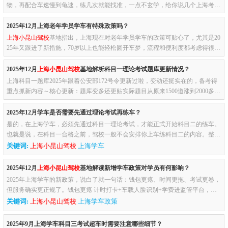
物，再配合车速慢到龟速，练几次就能找准，一点不玄学，给你说几个上海考场
里大家都在用的实用招儿：先调座椅和后视镜，这步是基础中的基础 ...
2025年12月上海老年学员学车有特殊政策吗？
上海小昆山驾校
基地指出，上海现在对老年学员学车的政策可贴心了，尤其是20
25年又跟进了新措施，70岁以上也能轻松圆开车梦，流程和便利度都考虑得很周
到，我给你捋捋这些实在政策：年龄限制放宽，家用车型都能选：以...
2025年12月
上海小昆山驾校
基地解析科目一理论考试题库更新情况？
上海科目一题库2025年跟着公安部172号令更新过啦，变动还挺实在的，备考得
重点抓新内容～核心更新：题库变多还更贴实际题目从原来1500道涨到2000多
道，新增的全是实用干货，新能源车相关知识占比高了15%，比如充电桩...
2025年12月学车是否需要先通过理论考试再练车？
是的，在上海学车，必须先通过科目一理论考试，才能正式开始科目二的练车。
也就是说，在科目一合格之前，驾校一般不会安排你上车练科目二的内容。整个
流程是这样的：你先报名、体检、面签，然后就开始准备科目一的考...
关键词:
上海小昆山驾校
上海学车
2025年12月
上海小昆山驾校
基地解读新增学车政策对学员有何影响？
2025年上海学车的新政策，说白了就一句话：钱包更瘪、时间更拖、考试更卷，
但服务确实更正规了。钱包更瘪 计时打卡+车载人脸识别+学费进监管平台，驾
校成本嗖嗖往上窜。想省钱？可以，一次过别补考，不然每补一次就得...
关键词:
上海小昆山驾校
上海学车政策
2025年9月上海学车科目三考试超车时需要注意哪些细节？