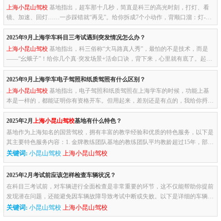
上海小昆山驾校
基地指出，超车那十几秒，简直是科三的高光时刻，打灯、看
镜、加速、回灯……一步踩错就“再见”。给你拆成7个小动作，背顺口溜：灯-镜-
瞄-档-油-回-距，顺序别乱，心里就不慌。灯——“先打灯，等三...
2025年9月上海学车科目三考试遇到突发情况怎么办？
上海小昆山驾校
基地指出，科三俗称“大马路真人秀”，最怕的不是技术，而是
——“幺蛾子”！给你几个真·突发场景+活命口诀，背下来，心里就有底了。起步
熄火绿灯一亮，脚一抖——熄了！别愣神！①空挡+拉手刹→②重...
2025年9月上海学车电子驾照和纸质驾照有什么区别？
上海小昆山驾校
基地指出，电子驾照和纸质驾照在上海学车的时候，功能上基
本是一样的，都能证明你有资格开车。但用起来，差别还是有点的，我给你捋一
捋哈～电子驾照：就像你手机里的一张“虚拟驾照”，交管12123 App...
2025年2月
上海小昆山驾校
基地有什么特色？
基地作为上海知名的国营驾校，拥有丰富的教学经验和优质的特色服务，以下是
其主要特色服务内容：1. 金牌教练团队基地的教练团队平均教龄超过15年，部分
教练拥有30年以上的驾驶培训经验。教练团队经过严格考核，持证上...
关键词:
小昆山驾校
上海小昆山驾校
2025年2月考试前应该怎样检查车辆状况？
在科目三考试前，对车辆进行全面检查是非常重要的环节，这不仅能帮助你提前
发现潜在问题，还能避免因车辆故障导致考试中断或失败。以下是详细的车辆检
查步骤和注意事项：一、绕车一周检查（逆时针方向）1. 车身外观：...
关键词:
小昆山驾校
上海小昆山驾校