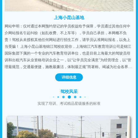
上海小昆山基地
网站申明：仅对通过本网预约登记的学员权益给予保障，学员通过其他任何中
介网站报名引起纠纷（如乱收费、不上车等），学员自己承担，本网概不负
责！驾校从未授权其他任何网站进行招生工作，请学员认准网站报名，以免上
当受骗！ 上海小昆山基地锦江驾校欢迎你，上海锦江汽车教育培训公司是锦江
国际集团下属的一个专业的汽车教育培训单位，也是目前上海最大的驾驶员培
训和出租汽车从业资格培训企业之一，以“让学员完全满意”为经营理念，以“管
理最规范，交通最便捷，施教最廉洁，体制最正规”而著称。竭诚为社会各界人
士提供规范、廉洁、优质的驾驶员培训，“本本族”陪驾以及出租车行业资格培
详细信息
训。是所有学车一族、“本本族”、出租车从业人员培训的最佳选择。优质的施
教、廉洁的培训，让您学有所成，称心满意。上海锦江驾校进驻上海小昆山驾
驾校风采
校基地，是上海市公安局交警总队车辆管理指定的第四训练考试基地，学车地
址位于上海松江区小昆山镇平原街398号。...
实现了培训、考试精品星级服务的标准