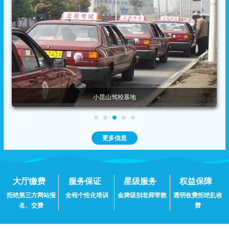
小昆山驾校基地
更多信息
大厅缴费
服务保证
星级服务
权益保障
拒绝第三方网站报
全程个性化培训
金牌级别老师带教
透明收费拒绝乱收
名、交费
费