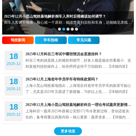
2025年12月小昆山驾校基地解析倒车入库时后视镜该如何调节？
倒车入库调后视镜，核心就一个原则：能清楚看到后轮和车身，还能瞄见库线，
每个人身高坐姿不一样，别照搬别人的调法，按自己的习惯来，我给你说个超
实......
驾校新闻
学车指南
常见问题
18
2025年12月科目三考试中哪些情况会直接挂科？
科目三考的就是路上的规矩和细节，好多人都是栽在些看着小、实
2025-12
则直接判挂的操作上，给你捋捋这些千万别踩的......【详细内容】
18
2025年12月上海老年学员学车有特殊政策吗？
上海小昆山驾校基地指出，上海现在对老年学员学车的政策可贴心
2025-12
了，尤其是2025年又跟进了新措施，70岁以上也......【详细内容】
18
2025年12月上海小昆山驾校基地解析科目一理论考试题库更新情况？
上海科目一题库2025年跟着公安部172号令更新过啦，变动还挺实
2025-12
在的，备考得重点抓新内容～核心更新：题库变多......【详细内
容】
更多信息