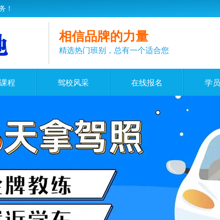
务！
相信品牌的力量
精选热门班别，总有一个适合您
课程
驾校风采
在线报名
学