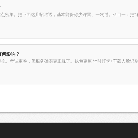
？
坑点密集。把下面这几招吃透，基本能保你少踩雷、一次过。科目一：把“易
有何影响？
间更拖、考试更卷，但服务确实更正规了。钱包更瘪 计时打卡+车载人脸识