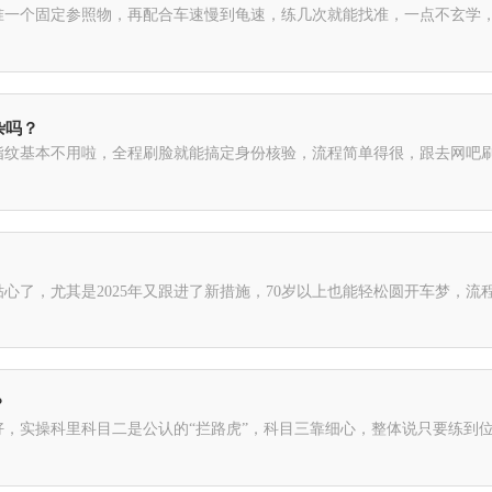
准一个固定参照物，再配合车速慢到龟速，练几次就能找准，一点不玄学
杂吗？
指纹基本不用啦，全程刷脸就能搞定身份核验，流程简单得很，跟去网吧
心了，尤其是2025年又跟进了新措施，70岁以上也能轻松圆开车梦，
？
，实操科里科目二是公认的“拦路虎”，科目三靠细心，整体说只要练到