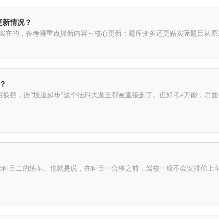
更新情况？
挺实在的，备考得重点抓新内容～核心更新：题库变多还更贴实际题目从原来
比？
不用换挡，连“坡道起步”这个挂科大魔王都被直接删了。但好考≠万能，后面
始科目二的练车。也就是说，在科目一合格之前，驾校一般不会安排你上