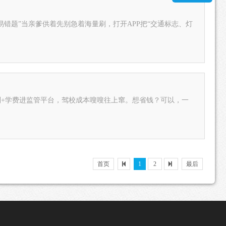
错题”当亲爹供着先别急着海量刷，打开APP把“交通标志、灯
别+学费进监管平台，驾校成本嗖嗖往上窜。想省钱？可以，一
首页
1
2
最后