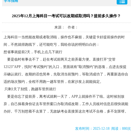
学车指南
2025年12月上海科目一考试可以改期或取消吗？提前多久操作？
来源： 作者：
上海科目一当然能改期或者取消啦，操作也不麻烦，关键是卡好提前操作的时
间，不然就得跑线下，还可能吃亏，我给你说的明明白白的：
想省事就提前2天，手机上点几下就行
要是临时有事去不了，赶在考试前两天之前弄最方便。直接打开“交管
12123”APP，找到“考试预约”的入口，里面就有“取消预约”的选项，点进去按提
示确认就行。改期的话也简单，先取消当前预约，等取消成功了，再重新选你合
适的场次预约，全程不用跑一趟车管所，在家沙发上就能搞定。
只剩1天了别慌，跑趟车管所就行
要是你忘了提前弄，离考试就剩一天了，APP上就操作不了啦。这时候别放
弃，自己揣着身份证去车管所窗口办取消或改期，工作人员核对信息后很快就能
办好。千万别想着不去算了，无故缺考会直接算这次考试不合格，多不划算呀。
发布时间：2025-12-18 阅读：880次